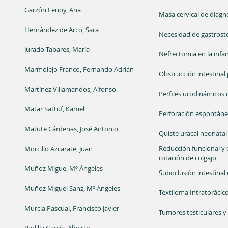
Garzón Fenoy, Ana
Masa cervical de diag
Hernández de Arco, Sara
Necesidad de gastrost
Jurado Tabares, María
Nefrectomia en la infan
Marmolejo Franco, Fernando Adrián
Obstrucción intestinal
Martínez Villamandos, Alfonso
Perfiles urodinámicos 
Matar Sattuf, Kamel
Perforación espontánea
Matute Cárdenas, José Antonio
Quiste uracal neonatal
Reducción funcional y e
Morcillo Azcarate, Juan
rotación de colgajo
Muñoz Migue, Mº Ángeles
Suboclusión intestinal
Muñoz Miguel Sanz, Mº Ángeles
Textiloma Intratorácico
Murcia Pascual, Francisco Javier
Tumores testiculares y 