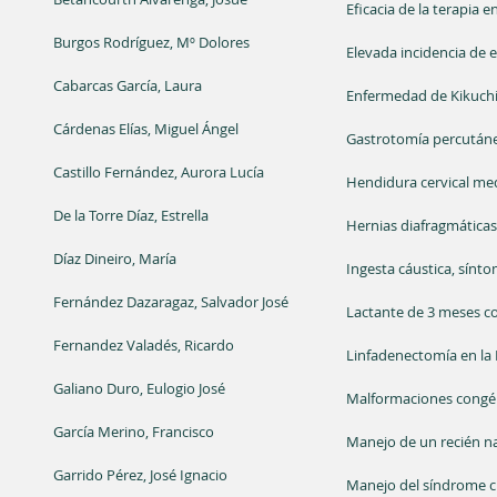
Eficacia de la terapia
Burgos Rodríguez, Mº Dolores
Elevada incidencia de 
Cabarcas García, Laura
Enfermedad de Kikuchi-
Cárdenas Elías, Miguel Ángel
Gastrotomía percutánea
Castillo Fernández, Aurora Lucía
Hendidura cervical med
De la Torre Díaz, Estrella
Hernias diafragmáticas
Díaz Dineiro, María
Ingesta cáustica, sínto
Fernández Dazaragaz, Salvador José
Lactante de 3 meses c
Fernandez Valadés, Ricardo
Linfadenectomía en la
Galiano Duro, Eulogio José
Malformaciones congéni
García Merino, Francisco
Manejo de un recién nac
Garrido Pérez, José Ignacio
Manejo del síndrome clo